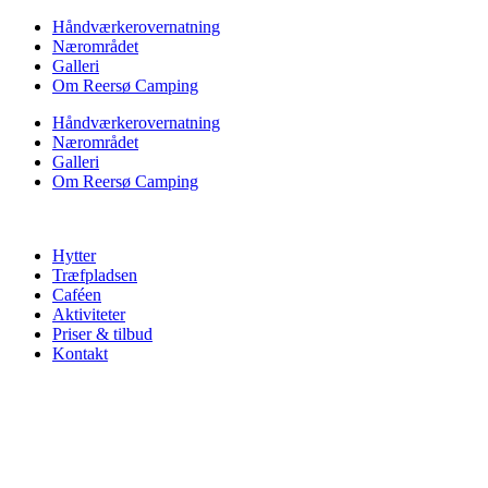
Videre
Håndværkerovernatning
til
Nærområdet
indhold
Galleri
Om Reersø Camping
Håndværkerovernatning
Nærområdet
Galleri
Om Reersø Camping
Hytter
Træfpladsen
Caféen
Aktiviteter
Priser & tilbud
Kontakt