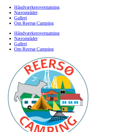
Videre
Håndværkerovernatning
til
Nærområdet
indhold
Galleri
Om Reersø Camping
Håndværkerovernatning
Nærområdet
Galleri
Om Reersø Camping